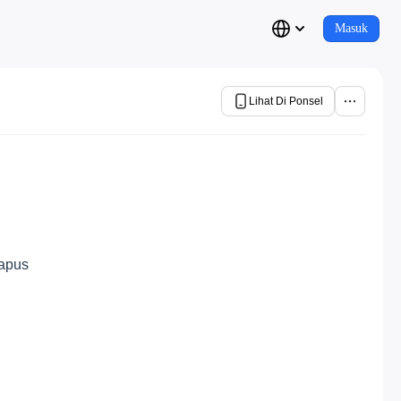
Masuk
Lihat Di Ponsel
hapus